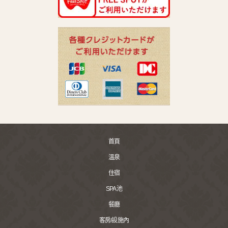
首頁
溫泉
住宿
SPA池
餐廳
客房/設施內