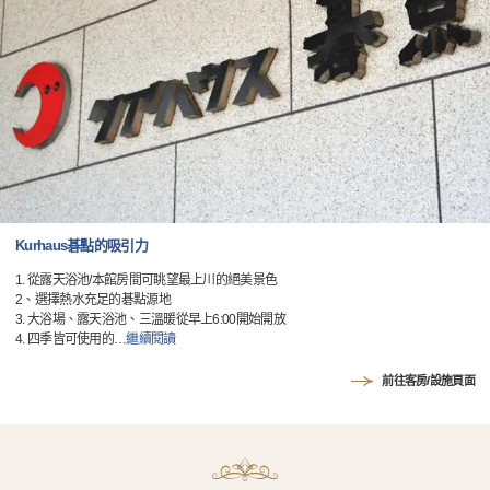
Kurhaus碁點的吸引力
1. 從露天浴池/本館房間可眺望最上川的絕美景色
2、選擇熱水充足的碁點源地
3. 大浴場、露天浴池、三溫暖從早上6:00開始開放
4. 四季皆可使用的
…
繼續閱讀
前往客房/設施頁面