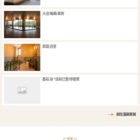
大浴場/桑拿房
家庭浴室
基岩浴 *目前已暫停營業
前往溫泉頁面