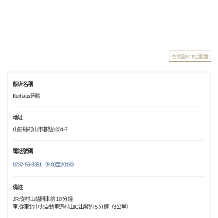
在地圖APP上觀看
飯店名稱
Kurhaus碁點
地址
山形縣村山市碁點1034-7
電話號碼
0237-56-3351（9:00至20:00）
備註
JR:從村山站開車約 10 分鐘
車:從東北中央自動車道村山IC出發約 5 分鐘（3公里）