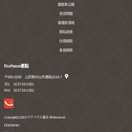
露營車公園
常見問題
客棧部落格
隱私政策
住宿條款
會員條款
Kurhaus碁點
〒
995-0209
山形縣村山市碁點1034-7
TEL
0237-56-3351
FAX
0237-56-3352
Copyright(C)2024 クアハウス碁点 All Reserved.
Disclaimer