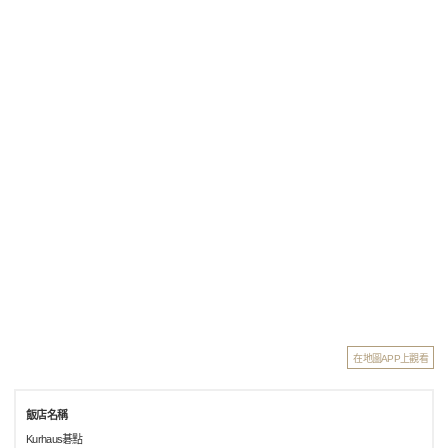
在地圖APP上觀看
飯店名稱
Kurhaus碁點