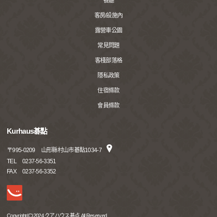
餐廳
客房/設施內
露營車公園
常見問題
客棧部落格
隱私政策
住宿條款
會員條款
Kurhaus碁點
〒
995-0209
山形縣村山市碁點1034-7
TEL
0237-56-3351
FAX
0237-56-3352
Copyright(C)2024 クアハウス碁点 All Reserved.