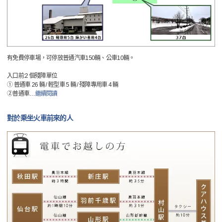
有免費停車場，可停放普通汽車150輛、公車10輛。
入口前:2 個殘障單位
① 普通車 26 輛 / 輕型車 5 輛 / 殘障專用車 4 輛
②普通車
…
繼續閱讀
對於乘坐火車前來的人