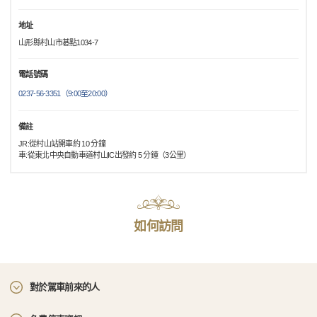
地址
山形縣村山市碁點1034-7
電話號碼
0237-56-3351（9:00至20:00）
備註
JR:從村山站開車約 10 分鐘
車:從東北中央自動車道村山IC出發約 5 分鐘（3公里）
如何訪問
對於駕車前來的人