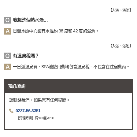
【
入浴、浴池
】
我想洗個熱水澡…
日間水療中心設有水溫約 38 度和 42 度的浴池。
【
入浴、浴池
】
有溫泉稅嗎？
一日遊溫泉費、SPA池使用費均包含溫泉稅。不包含在住宿費內。
預訂/查詢
請聯絡我們，如果您有任何疑問。
0237-56-3351
【受理時間】從9:00至20:00