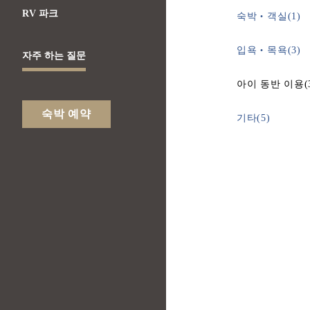
RV 파크
숙박‧객실(1)
입욕‧목욕(3)
자주 하는 질문
아이 동반 이용(
숙박 예약
기타(5)