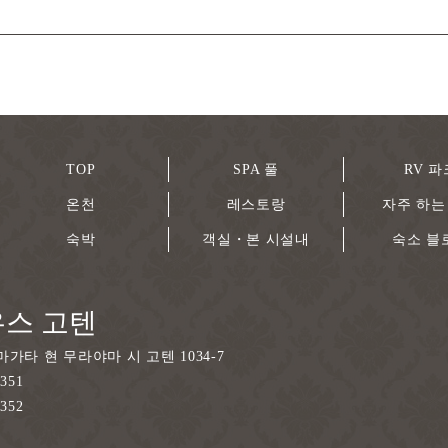
TOP
SPA 풀
RV 파
온천
레스토랑
자주 하는
숙박
객실・본 시설내
숙소 블
스 고텐
마가타 현 무라야마 시 고텐 1034-7
3351
3352