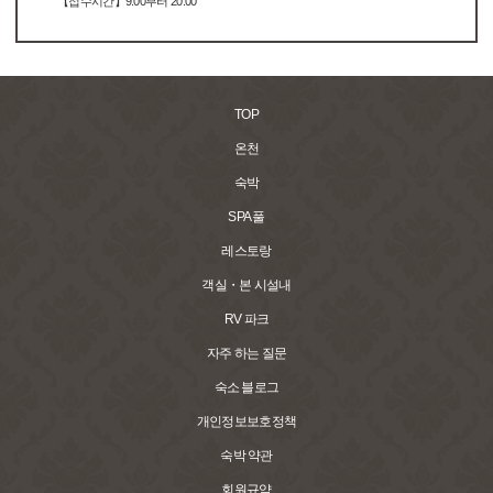
【접수시간】9:00부터 20:00
TOP
온천
숙박
SPA 풀
레스토랑
객실・본 시설내
RV 파크
자주 하는 질문
숙소 블로그
개인정보보호정책
숙박 약관
회원규약