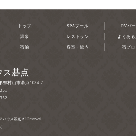
トップ
SPAプール
RVパ
温泉
レストラン
よくある
宿泊
客室・館内
宿ブロ
ウス碁点
形県村山市碁点1034-7
3351
3352
 クアハウス碁点 All Reserved.
いて