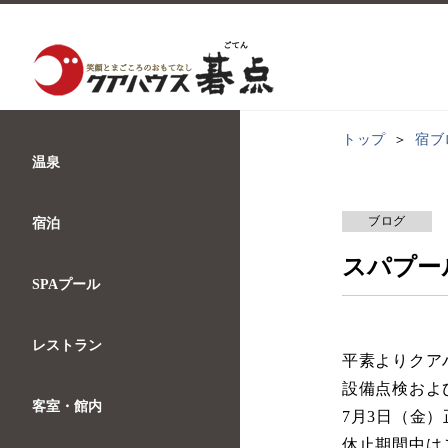
トップ
宿ブ
温泉
ブログ
宿泊
スパプー
SPAプール
レストラン
平素よりクア
設備点検およ
客室・館内
7月3日（金
休止期間中は